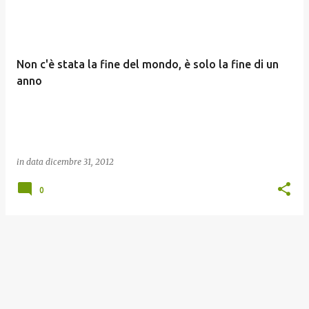
o
s
t
Non c'è stata la fine del mondo, è solo la fine di un
anno
in data
dicembre 31, 2012
0