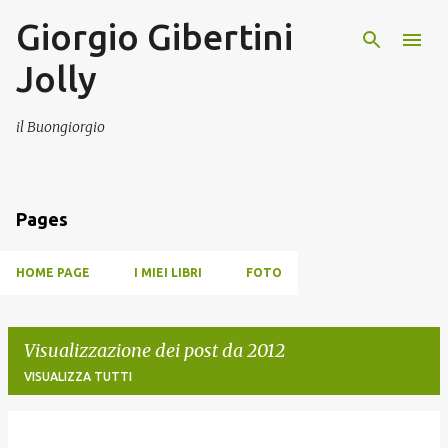
Giorgio Gibertini
Passa ai contenuti principali
Jolly
il Buongiorgio
Pages
HOME PAGE
I MIEI LIBRI
FOTO
Visualizzazione dei post da 2012
VISUALIZZA TUTTI
P