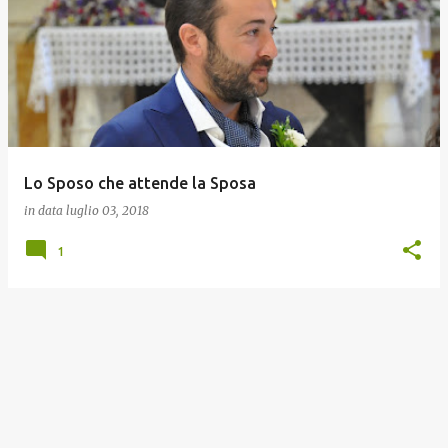
o
s
t
Lo Sposo che attende la Sposa
in data
luglio 03, 2018
1