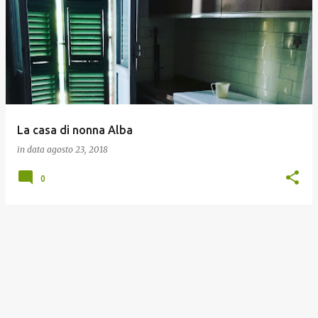
o
s
t
La casa di nonna Alba
in data
agosto 23, 2018
0