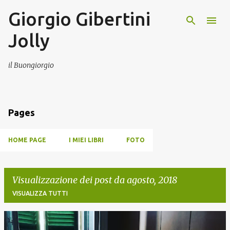
Giorgio Gibertini
Passa ai contenuti principali
Jolly
il Buongiorgio
Pages
HOME PAGE
I MIEI LIBRI
FOTO
Visualizzazione dei post da agosto, 2018
VISUALIZZA TUTTI
P