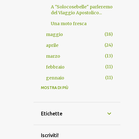
A "Solocosebelle" parleremo
del Viaggio Apostolico...
Una moto fresca
18
maggio
24
aprile
13
marzo
11
febbraio
11
gennaio
MOSTRA DI PIÙ
140
2025
17
dicembre
16
novembre
Etichette
5
ottobre
6
settembre
Iscriviti!