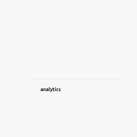
2
aprile
2
marzo
2
febbraio
7
gennaio
14
2023
2
dicembre
3
novembre
2
ottobre
analytics
1
luglio
1
giugno
1
maggio
1
aprile
2
marzo