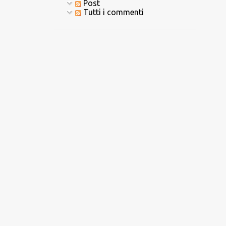
Post
1
agosto
Tutti i commenti
8
luglio
12
giugno
16
maggio
16
aprile
18
marzo
10
febbraio
15
gennaio
38
2024
11
dicembre
9
novembre
3
ottobre
2
maggio