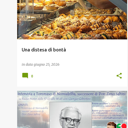
o
s
t
Una distesa di bontà
in data
giugno 25, 2026
0
RADIO MATER