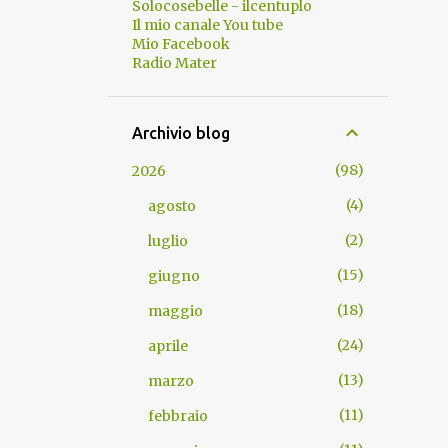
Solocosebelle - ilcentuplo
Il mio canale You tube
Mio Facebook
Radio Mater
Archivio blog
98
2026
4
agosto
2
luglio
15
giugno
18
maggio
24
aprile
13
marzo
11
febbraio