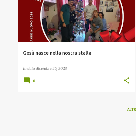
o
s
t
Gesù nasce nella nostra stalla
in data
dicembre 25, 2023
0
ALTR