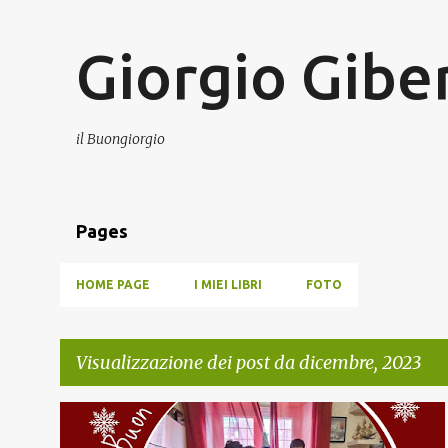
Giorgio Giber
il Buongiorgio
Pages
HOME PAGE
I MIEI LIBRI
FOTO
Visualizzazione dei post da dicembre, 2023
P
NATALE
POESIA