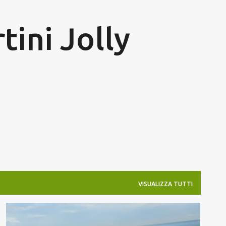
Passa ai contenuti principali
tini Jolly
VISUALIZZA TUTTI