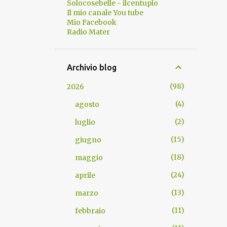
Solocosebelle - ilcentuplo
Il mio canale You tube
Mio Facebook
Radio Mater
Archivio blog
98
2026
4
agosto
2
luglio
15
giugno
18
maggio
24
aprile
13
marzo
11
febbraio