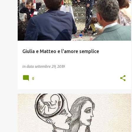
o
s
t
Giulia e Matteo e l'amore semplice
in data
settembre 29, 2019
0
SCELTO PER NOI