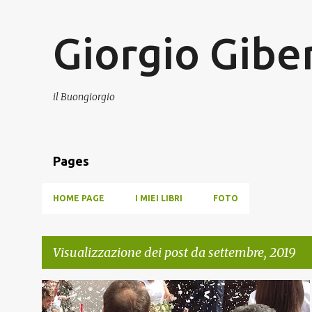
Giorgio Giber
il Buongiorgio
Pages
HOME PAGE
I MIEI LIBRI
FOTO
Visualizzazione dei post da settembre, 2019
P
FAMIGLIA
POESIA