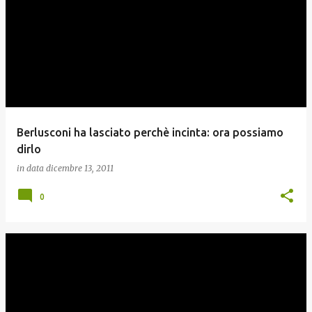
Berlusconi ha lasciato perchè incinta: ora possiamo
dirlo
in data
dicembre 13, 2011
0