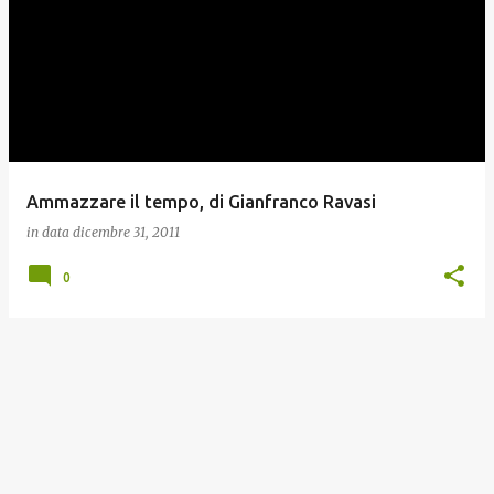
o
s
t
Ammazzare il tempo, di Gianfranco Ravasi
in data
dicembre 31, 2011
0