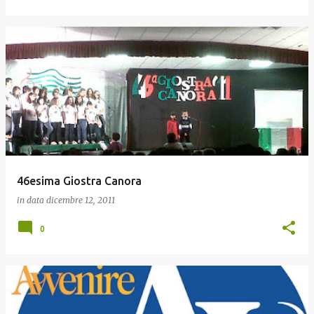
46esima Giostra Canora
in data
dicembre 12, 2011
0