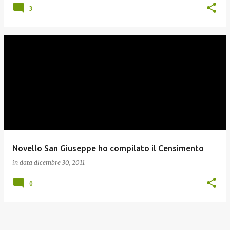
3
Novello San Giuseppe ho compilato il Censimento
in data
dicembre 30, 2011
0