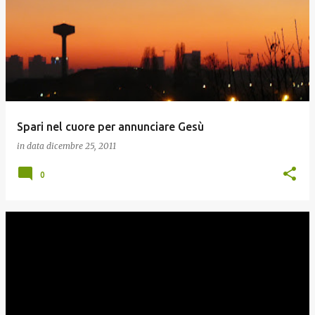
Spari nel cuore per annunciare Gesù
in data
dicembre 25, 2011
0