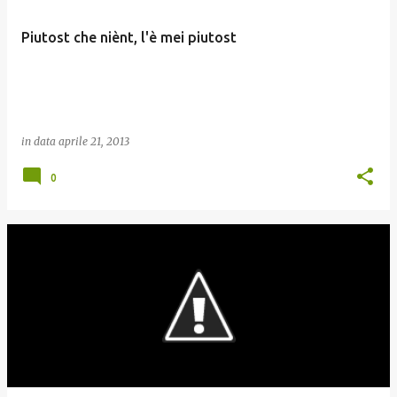
Piutost che niènt, l'è mei piutost
in data
aprile 21, 2013
0