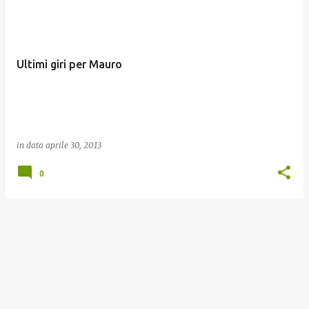
o
s
t
Ultimi giri per Mauro
in data
aprile 30, 2013
0