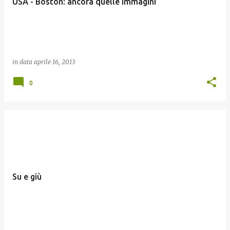
USA - Boston: ancora quelle immagini
in data
aprile 16, 2013
0
Su e giù