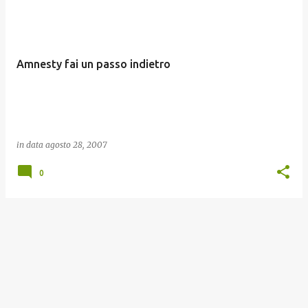
o
s
t
Amnesty fai un passo indietro
in data
agosto 28, 2007
0