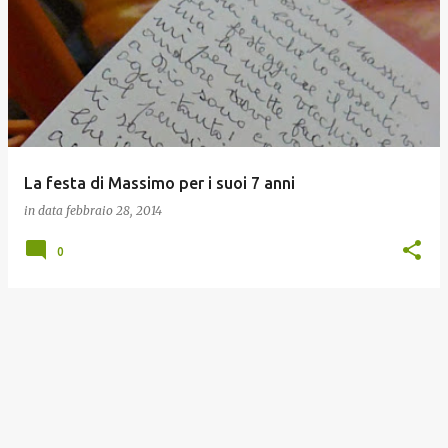
o
s
t
La festa di Massimo per i suoi 7 anni
in data
febbraio 28, 2014
0