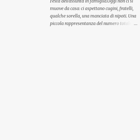
Festa dell'assunta in famiglia.Oggi non ci si
muove da casa: ci aspettano cugini, fratelli,
qualche sorella, una manciata di nipoti. Una
piccola rappresentanza del numero totale
ma comunque ben distribuita per
provenienza di sangue e di regione. A casa ci
aspettano anche le originali olive ascolane.