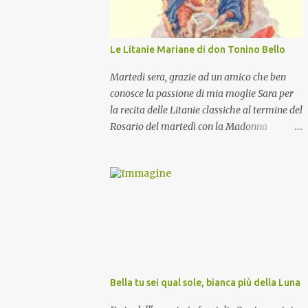
Le Litanie Mariane di don Tonino Bello
Martedi sera, grazie ad un amico che ben
conosce la passione di mia moglie Sara per
la recita delle Litanie classiche al termine del
Rosario del martedì con la Madonna
Pellegrina, abbiamo recitato delle
particolari e molto belle Litanie Mariane
ritmate sulle invocazioni del Vescovo don
Tonino Bello. Sicuramente le conoscete ma
ve le riporto per la gioia vostra e per la
condivisione nella preghiera.
Bella tu sei qual sole, bianca più della Luna