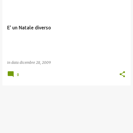
o
s
t
E' un Natale diverso
in data
dicembre 28, 2009
0