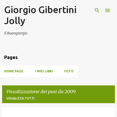
Giorgio Gibertini
Passa ai contenuti principali
Jolly
il Buongiorgio
Pages
HOME PAGE
I MIEI LIBRI
FOTO
Visualizzazione dei post da 2009
VISUALIZZA TUTTI
P