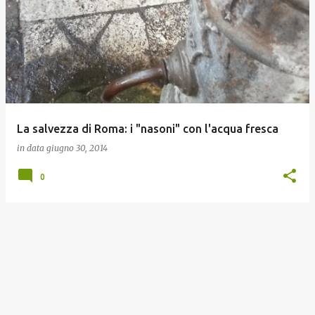
o
s
t
La salvezza di Roma: i "nasoni" con l'acqua fresca
in data
giugno 30, 2014
0