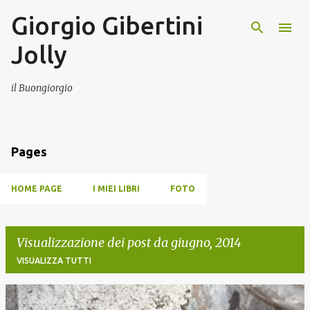
Giorgio Gibertini
Passa ai contenuti principali
Jolly
il Buongiorgio
Pages
HOME PAGE
I MIEI LIBRI
FOTO
Visualizzazione dei post da giugno, 2014
VISUALIZZA TUTTI
P