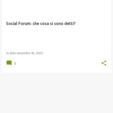
o
s
t
Social Forum: che cosa si sono detti?
in data
novembre 10, 2002
0