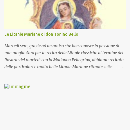
Le Litanie Mariane di don Tonino Bello
Martedi sera, grazie ad un amico che ben conosce la passione di
mia moglie Sara per la recita delle Litanie classiche al termine del
Rosario del martedì con la Madonna Pellegrina, abbiamo recitato
delle particolari e molto belle Litanie Mariane ritmate sulle
invocazioni del Vescovo don Tonino Bello. Sicuramente le conoscete
ma ve le riporto per la gioia vostra e per la condivisione nella
preghiera.