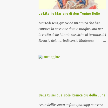
Le Litanie Mariane di don Tonino Bello
Martedi sera, grazie ad un amico che ben
conosce la passione di mia moglie Sara per
la recita delle Litanie classiche al termine del
Rosario del martedì con la Madonna
Pellegrina, abbiamo recitato delle
particolari e molto belle Litanie Mariane
ritmate sulle invocazioni del Vescovo don
Tonino Bello. Sicuramente le conoscete ma
ve le riporto per la gioia vostra e per la
condivisione nella preghiera.
Bella tu sei qual sole, bianca più della Luna
Festa dell'assunta in famiglia.Oggi non ci si