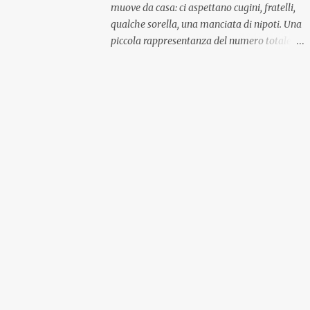
muove da casa: ci aspettano cugini, fratelli,
qualche sorella, una manciata di nipoti. Una
piccola rappresentanza del numero totale
ma comunque ben distribuita per
provenienza di sangue e di regione. A casa ci
aspettano anche le originali olive ascolane.