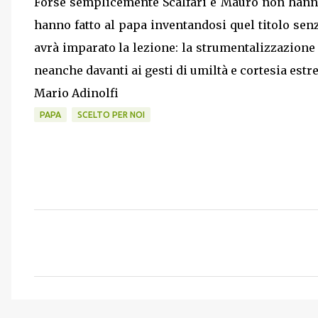
Forse semplicemente Scalfari e Mauro non hanno
hanno fatto al papa inventandosi quel titolo se
avrà imparato la lezione: la strumentalizzazione 
neanche davanti ai gesti di umiltà e cortesia estr
Mario Adinolfi
PAPA
SCELTO PER NOI
C
o
m
m
e