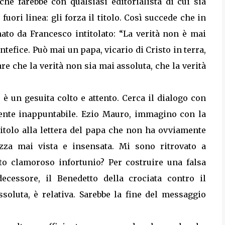
che farebbe con qualsiasi editorialista di cui sia
fuori linea: gli forza il titolo. Così succede che in
ato da Francesco intitolato: “La verità non è mai
tefice. Può mai un papa, vicario di Cristo in terra,
sare che la verità non sia mai assoluta, che la verità
 è un gesuita colto e attento. Cerca il dialogo con
amente inappuntabile. Ezio Mauro, immagino con la
titolo alla lettera del papa che non ha ovviamente
ezza mai vista e insensata. Mi sono ritrovato a
to clamoroso infortunio? Per costruire una falsa
ecessore, il Benedetto della crociata contro il
ssoluta, è relativa. Sarebbe la fine del messaggio