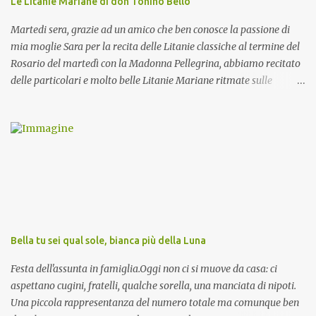
Le Litanie Mariane di don Tonino Bello
Martedi sera, grazie ad un amico che ben conosce la passione di
mia moglie Sara per la recita delle Litanie classiche al termine del
Rosario del martedì con la Madonna Pellegrina, abbiamo recitato
delle particolari e molto belle Litanie Mariane ritmate sulle
invocazioni del Vescovo don Tonino Bello. Sicuramente le conoscete
ma ve le riporto per la gioia vostra e per la condivisione nella
preghiera.
Bella tu sei qual sole, bianca più della Luna
Festa dell'assunta in famiglia.Oggi non ci si muove da casa: ci
aspettano cugini, fratelli, qualche sorella, una manciata di nipoti.
Una piccola rappresentanza del numero totale ma comunque ben