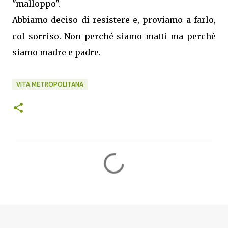
"malloppo".
Abbiamo deciso di resistere e, proviamo a farlo,
col sorriso. Non perché siamo matti ma perchè
siamo madre e padre.
VITA METROPOLITANA
C
o
m
m
e
n