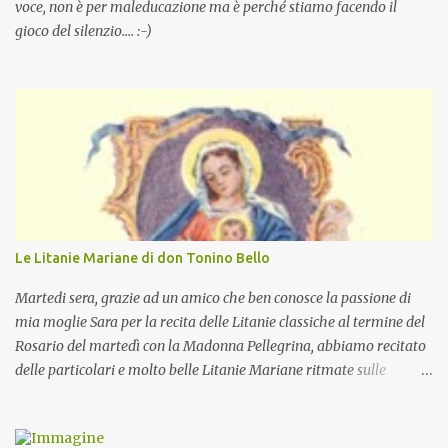
voce, non è per maleducazione ma è perché stiamo facendo il
gioco del silenzio.... :-)
Le Litanie Mariane di don Tonino Bello
Martedi sera, grazie ad un amico che ben conosce la passione di
mia moglie Sara per la recita delle Litanie classiche al termine del
Rosario del martedì con la Madonna Pellegrina, abbiamo recitato
delle particolari e molto belle Litanie Mariane ritmate sulle
invocazioni del Vescovo don Tonino Bello. Sicuramente le conoscete
ma ve le riporto per la gioia vostra e per la condivisione nella
preghiera.