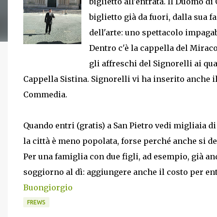
biglietto all'entrata. Il Duomo di
biglietto già da fuori, dalla sua f
dell'arte: uno spettacolo impagab
Dentro c'è la cappella del Mirac
gli affreschi del Signorelli ai qu
Cappella Sistina. Signorelli vi ha inserito anche 
Commedia.
Quando entri (gratis) a San Pietro vedi migliaia d
la città è meno popolata, forse perché anche si d
Per una famiglia con due figli, ad esempio, già anda
soggiorno al dì: aggiungere anche il costo per en
Buongiorgio
FREWS