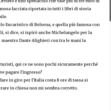
 Orvieto è uno spettacolo che vale più di tre euro di
amosa facciata riportata in tutti i libri di storia
ile.
olo Eucaristico di Bolsena, e quella più famosa con
ali, si dice, si ispirò anche Michelangelo per la
il maestro Dante Alighieri con tra le mani la
i turisti, qui ce ne sono pochi sicuramente perché
eve pagare l'ingresso?
re in giro per l'Italia costa 8 ore di tassa si
trare in chiesa non mi sembra corretto.