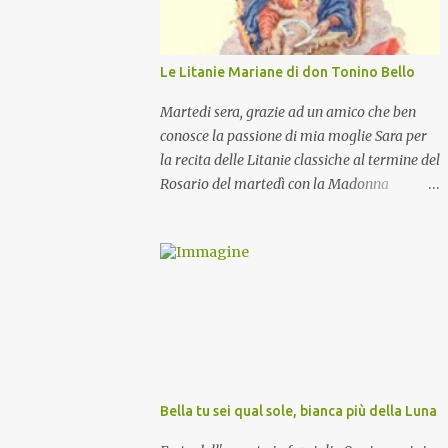
Le Litanie Mariane di don Tonino Bello
Martedi sera, grazie ad un amico che ben
conosce la passione di mia moglie Sara per
la recita delle Litanie classiche al termine del
Rosario del martedì con la Madonna
Pellegrina, abbiamo recitato delle
particolari e molto belle Litanie Mariane
ritmate sulle invocazioni del Vescovo don
Tonino Bello. Sicuramente le conoscete ma
ve le riporto per la gioia vostra e per la
condivisione nella preghiera.
Bella tu sei qual sole, bianca più della Luna