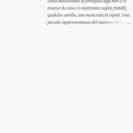
Festa dell'assunta in famiglia.Oggi non ci si
muove da casa: ci aspettano cugini, fratelli,
qualche sorella, una manciata di nipoti. Una
piccola rappresentanza del numero totale
ma comunque ben distribuita per
provenienza di sangue e di regione. A casa ci
aspettano anche le originali olive ascolane.