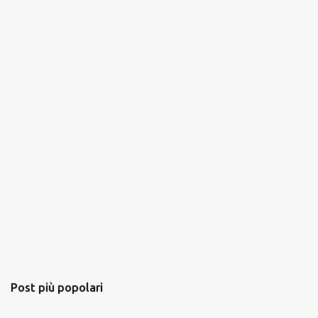
m
e
n
t
o
Post più popolari