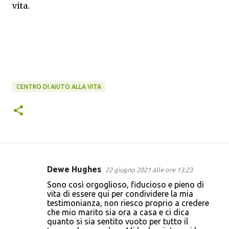
vita.
CENTRO DI AIUTO ALLA VITA
Dewe Hughes
22 giugno 2021 alle ore 13:23
C
Sono così orgoglioso, fiducioso e pieno di
o
vita di essere qui per condividere la mia
testimonianza, non riesco proprio a credere
m
che mio marito sia ora a casa e ci dica
m
quanto si sia sentito vuoto per tutto il