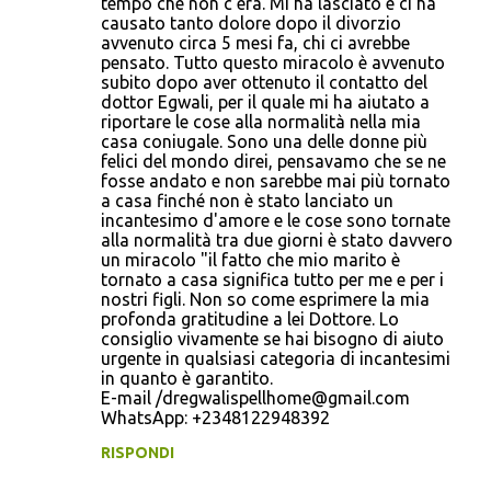
tempo che non c'era. Mi ha lasciato e ci ha
e
causato tanto dolore dopo il divorzio
n
avvenuto circa 5 mesi fa, chi ci avrebbe
pensato. Tutto questo miracolo è avvenuto
t
subito dopo aver ottenuto il contatto del
i
dottor Egwali, per il quale mi ha aiutato a
riportare le cose alla normalità nella mia
casa coniugale. Sono una delle donne più
felici del mondo direi, pensavamo che se ne
fosse andato e non sarebbe mai più tornato
a casa finché non è stato lanciato un
incantesimo d'amore e le cose sono tornate
alla normalità tra due giorni è stato davvero
un miracolo "il fatto che mio marito è
tornato a casa significa tutto per me e per i
nostri figli. Non so come esprimere la mia
profonda gratitudine a lei Dottore. Lo
consiglio vivamente se hai bisogno di aiuto
urgente in qualsiasi categoria di incantesimi
in quanto è garantito.
E-mail /dregwalispellhome@gmail.com
WhatsApp: +2348122948392
RISPONDI