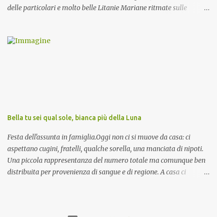
delle particolari e molto belle Litanie Mariane ritmate sulle
invocazioni del Vescovo don Tonino Bello. Sicuramente le conoscete
ma ve le riporto per la gioia vostra e per la condivisione nella
preghiera.
Bella tu sei qual sole, bianca più della Luna
Festa dell'assunta in famiglia.Oggi non ci si muove da casa: ci
aspettano cugini, fratelli, qualche sorella, una manciata di nipoti.
Una piccola rappresentanza del numero totale ma comunque ben
distribuita per provenienza di sangue e di regione. A casa ci
aspettano anche le originali olive ascolane.