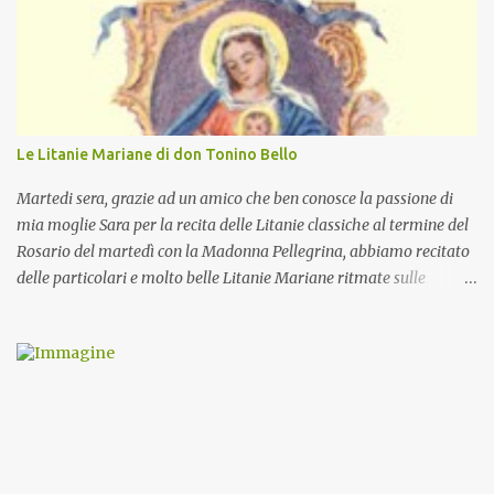
Le Litanie Mariane di don Tonino Bello
Martedi sera, grazie ad un amico che ben conosce la passione di
mia moglie Sara per la recita delle Litanie classiche al termine del
Rosario del martedì con la Madonna Pellegrina, abbiamo recitato
delle particolari e molto belle Litanie Mariane ritmate sulle
invocazioni del Vescovo don Tonino Bello. Sicuramente le conoscete
ma ve le riporto per la gioia vostra e per la condivisione nella
preghiera.