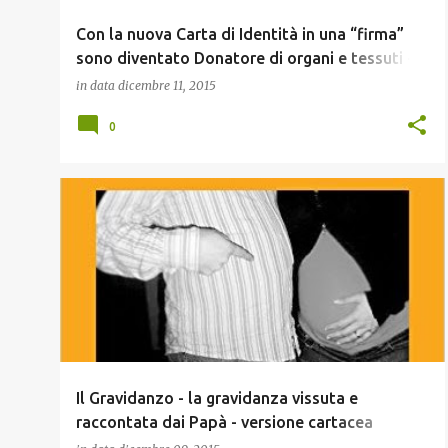
Con la nuova Carta di Identità in una “firma”
sono diventato Donatore di organi e tessuti -
Qelsi
in data
dicembre 11, 2015
0
LIBRI
Il Gravidanzo - la gravidanza vissuta e
raccontata dai Papà - versione cartacea
acquistabile qui