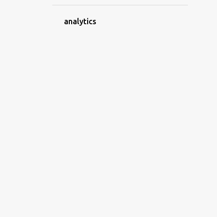
2
ottobre
analytics
1
luglio
1
giugno
1
maggio
1
aprile
2
marzo
1
febbraio
24
2022
3
dicembre
9
ottobre
1
giugno
2
maggio
3
aprile