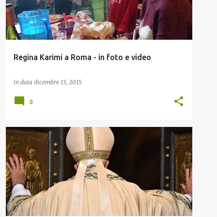
Regina Karimi a Roma - in foto e video
in data
dicembre 13, 2015
0
BUONGIORGIO
CHIESA
QELSI