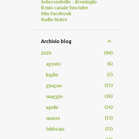
Solocosebelle - ilcentuplo
Il mio canale You tube
Mio Facebook
Radio Mater
Archivio blog
98
2026
4
agosto
2
luglio
15
giugno
18
maggio
24
aprile
13
marzo
11
febbraio