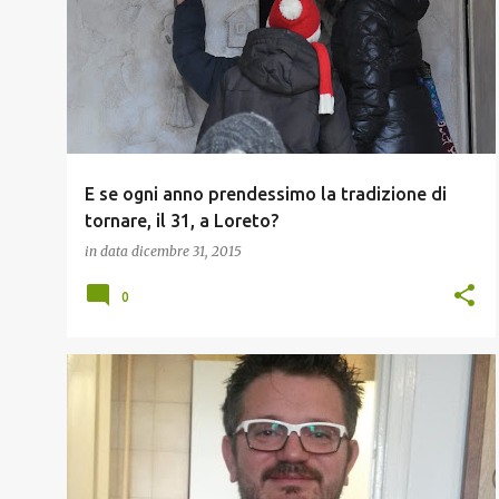
o
s
t
E se ogni anno prendessimo la tradizione di
tornare, il 31, a Loreto?
in data
dicembre 31, 2015
0
FAMIGLIA