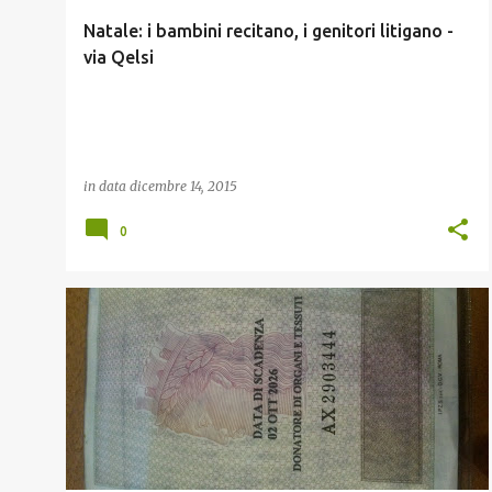
Natale: i bambini recitano, i genitori litigano -
via Qelsi
in data
dicembre 14, 2015
0
BUONGIORGIO
QELSI