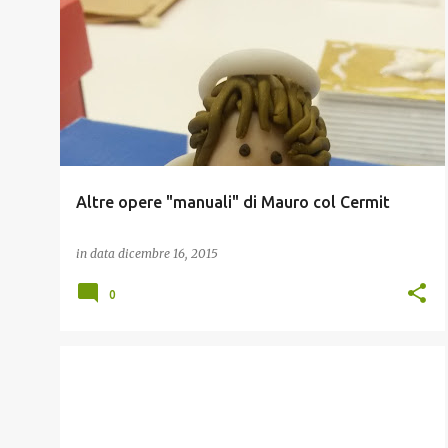
FIGLI
Altre opere "manuali" di Mauro col Cermit
in data
dicembre 16, 2015
0
NATALE; FAMIGLIA
QELSI