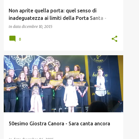
Non aprite quella porta: quel senso di
inadeguatezza ai limiti della Porta Santa -
Qelsi
in data
dicembre 10, 2015
0
FAMIGLIA
50esimo Giostra Canora - Sara canta ancora