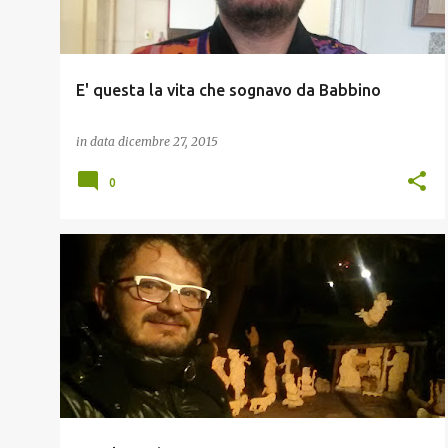
E' questa la vita che sognavo da Babbino
in data
dicembre 27, 2015
0
NATALE