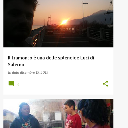
LAVORO
Il tramonto è una delle splendide Luci di
Salerno
in data
dicembre 15, 2015
0
AMICO