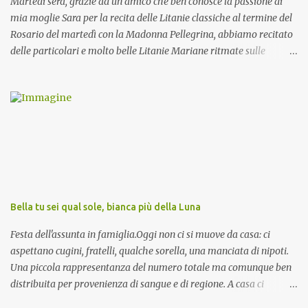
Martedi sera, grazie ad un amico che ben conosce la passione di
mia moglie Sara per la recita delle Litanie classiche al termine del
Rosario del martedì con la Madonna Pellegrina, abbiamo recitato
delle particolari e molto belle Litanie Mariane ritmate sulle
invocazioni del Vescovo don Tonino Bello. Sicuramente le conoscete
ma ve le riporto per la gioia vostra e per la condivisione nella
preghiera.
Bella tu sei qual sole, bianca più della Luna
Festa dell'assunta in famiglia.Oggi non ci si muove da casa: ci
aspettano cugini, fratelli, qualche sorella, una manciata di nipoti.
Una piccola rappresentanza del numero totale ma comunque ben
distribuita per provenienza di sangue e di regione. A casa ci
aspettano anche le originali olive ascolane.