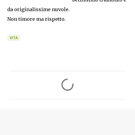
da originalissime nuvole.
Non timore ma rispetto.
VITA
C
o
m
m
e
n
t