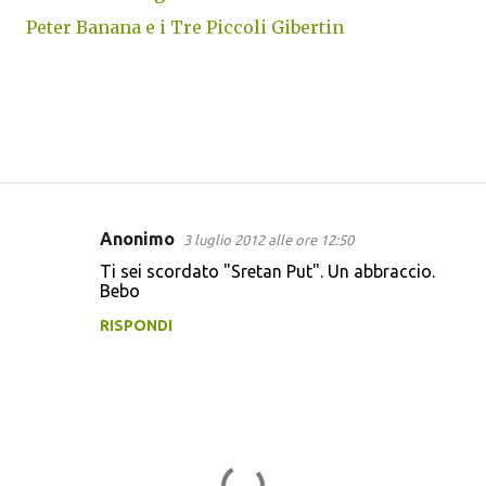
Peter Banana e i Tre Piccoli Gibertin
Anonimo
3 luglio 2012 alle ore 12:50
C
Ti sei scordato "Sretan Put". Un abbraccio.
o
Bebo
m
RISPONDI
m
e
n
t
i