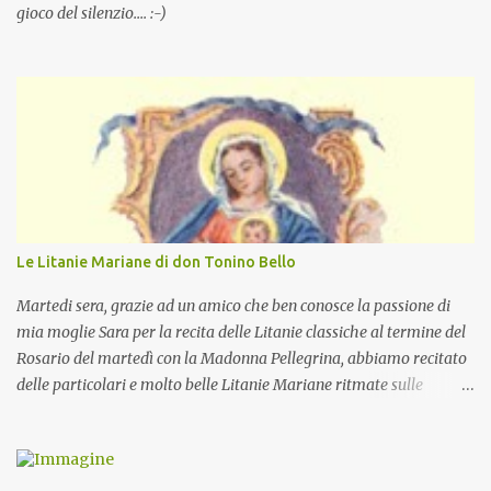
gioco del silenzio.... :-)
Le Litanie Mariane di don Tonino Bello
Martedi sera, grazie ad un amico che ben conosce la passione di
mia moglie Sara per la recita delle Litanie classiche al termine del
Rosario del martedì con la Madonna Pellegrina, abbiamo recitato
delle particolari e molto belle Litanie Mariane ritmate sulle
invocazioni del Vescovo don Tonino Bello. Sicuramente le conoscete
ma ve le riporto per la gioia vostra e per la condivisione nella
preghiera.