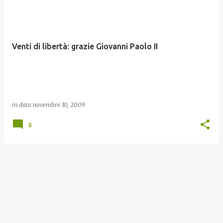
o
s
t
Venti di libertà: grazie Giovanni Paolo II
in data
novembre 10, 2009
0