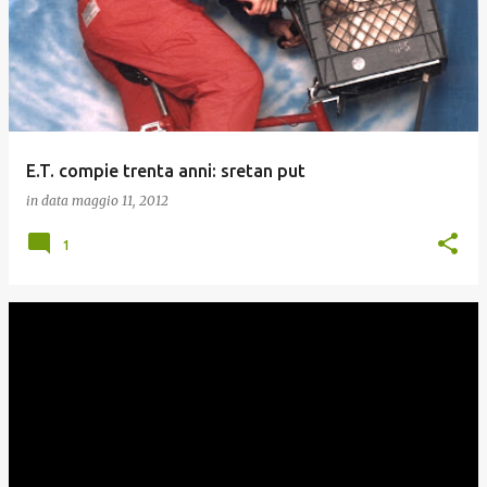
E.T. compie trenta anni: sretan put
in data
maggio 11, 2012
1