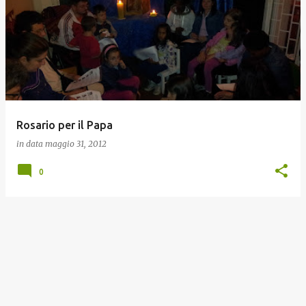
o
s
t
Rosario per il Papa
in data
maggio 31, 2012
0