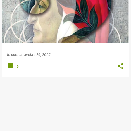
o
s
t
in data
novembre 26, 2025
0