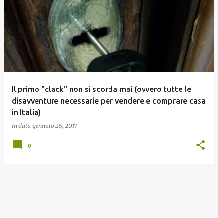
o
s
t
Il primo "clack" non si scorda mai (ovvero tutte le
disavventure necessarie per vendere e comprare casa
in Italia)
in data
gennaio 25, 2017
0