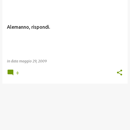
o
s
t
Alemanno, rispondi.
in data
maggio 29, 2009
0