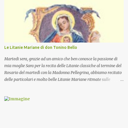
Le Litanie Mariane di don Tonino Bello
Martedi sera, grazie ad un amico che ben conosce la passione di
mia moglie Sara per la recita delle Litanie classiche al termine del
Rosario del martedì con la Madonna Pellegrina, abbiamo recitato
delle particolari e molto belle Litanie Mariane ritmate sulle
invocazioni del Vescovo don Tonino Bello. Sicuramente le conoscete
ma ve le riporto per la gioia vostra e per la condivisione nella
preghiera.