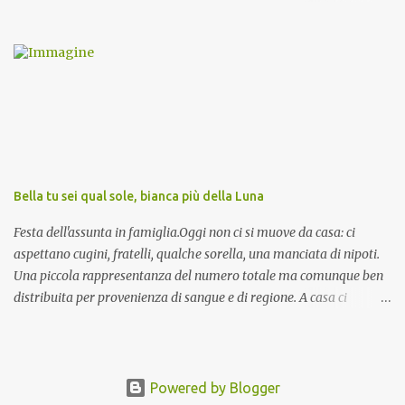
invocazioni del Vescovo don Tonino Bello. Sicuramente le conoscete
ma ve le riporto per la gioia vostra e per la condivisione nella
preghiera.
Bella tu sei qual sole, bianca più della Luna
Festa dell'assunta in famiglia.Oggi non ci si muove da casa: ci
aspettano cugini, fratelli, qualche sorella, una manciata di nipoti.
Una piccola rappresentanza del numero totale ma comunque ben
distribuita per provenienza di sangue e di regione. A casa ci
aspettano anche le originali olive ascolane.
Powered by Blogger