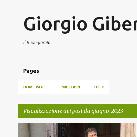
Giorgio Giber
il Buongiorgio
Pages
HOME PAGE
I MIEI LIBRI
FOTO
Visualizzazione dei post da giugno, 2023
P
POESIA