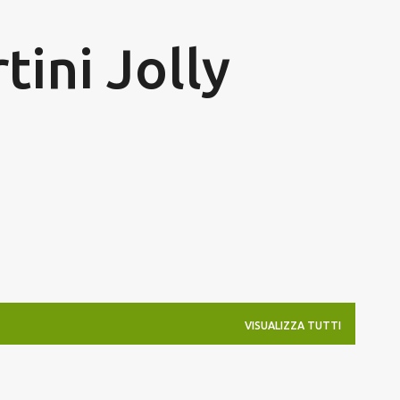
Passa ai contenuti principali
tini Jolly
VISUALIZZA TUTTI