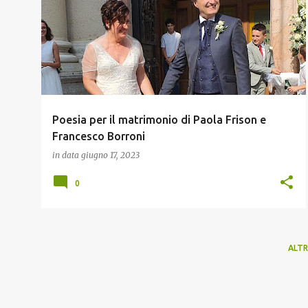
o
s
t
Poesia per il matrimonio di Paola Frison e
Francesco Borroni
in data
giugno 17, 2023
0
ALTR