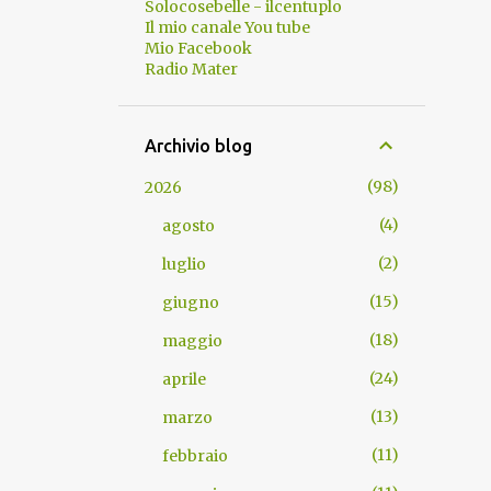
Solocosebelle - ilcentuplo
Il mio canale You tube
Mio Facebook
Radio Mater
Archivio blog
98
2026
4
agosto
2
luglio
15
giugno
18
maggio
24
aprile
13
marzo
11
febbraio