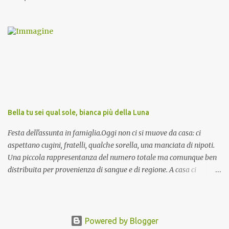
invocazioni del Vescovo don Tonino Bello. Sicuramente le conoscete
ma ve le riporto per la gioia vostra e per la condivisione nella
preghiera.
Bella tu sei qual sole, bianca più della Luna
Festa dell'assunta in famiglia.Oggi non ci si muove da casa: ci
aspettano cugini, fratelli, qualche sorella, una manciata di nipoti.
Una piccola rappresentanza del numero totale ma comunque ben
distribuita per provenienza di sangue e di regione. A casa ci
aspettano anche le originali olive ascolane.
Powered by Blogger