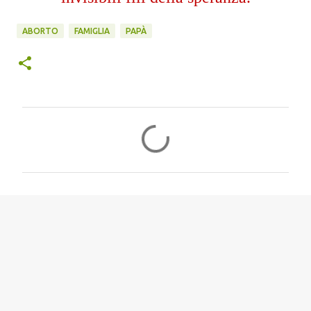
ABORTO
FAMIGLIA
PAPÀ
C
o
m
m
e
n
t
i