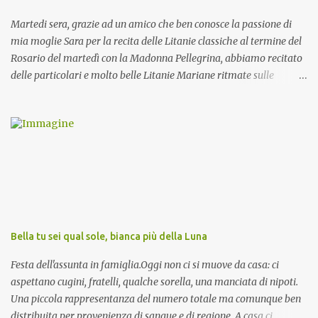
Martedi sera, grazie ad un amico che ben conosce la passione di
mia moglie Sara per la recita delle Litanie classiche al termine del
Rosario del martedì con la Madonna Pellegrina, abbiamo recitato
delle particolari e molto belle Litanie Mariane ritmate sulle
invocazioni del Vescovo don Tonino Bello. Sicuramente le conoscete
ma ve le riporto per la gioia vostra e per la condivisione nella
preghiera.
Bella tu sei qual sole, bianca più della Luna
Festa dell'assunta in famiglia.Oggi non ci si muove da casa: ci
aspettano cugini, fratelli, qualche sorella, una manciata di nipoti.
Una piccola rappresentanza del numero totale ma comunque ben
distribuita per provenienza di sangue e di regione. A casa ci