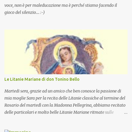
voce, non è per maleducazione ma è perché stiamo facendo il
gioco del silenzio.... :-)
Le Litanie Mariane di don Tonino Bello
Martedi sera, grazie ad un amico che ben conosce la passione di
mia moglie Sara per la recita delle Litanie classiche al termine del
Rosario del martedì con la Madonna Pellegrina, abbiamo recitato
delle particolari e molto belle Litanie Mariane ritmate sulle
invocazioni del Vescovo don Tonino Bello. Sicuramente le conoscete
ma ve le riporto per la gioia vostra e per la condivisione nella