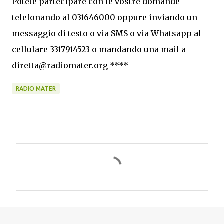
Potete partecipare con le vostre domande
telefonando al 031646000 oppure inviando un
messaggio di testo o via SMS o via Whatsapp al
cellulare 3317914523 o mandando una mail a
diretta@radiomater.org ****
RADIO MATER
C
o
m
m
e