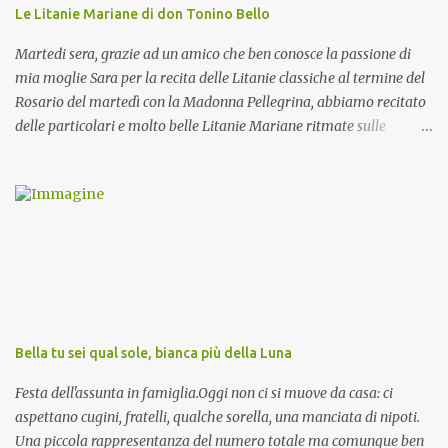
Le Litanie Mariane di don Tonino Bello
Martedi sera, grazie ad un amico che ben conosce la passione di
mia moglie Sara per la recita delle Litanie classiche al termine del
Rosario del martedì con la Madonna Pellegrina, abbiamo recitato
delle particolari e molto belle Litanie Mariane ritmate sulle
invocazioni del Vescovo don Tonino Bello. Sicuramente le conoscete
ma ve le riporto per la gioia vostra e per la condivisione nella
preghiera.
Bella tu sei qual sole, bianca più della Luna
Festa dell'assunta in famiglia.Oggi non ci si muove da casa: ci
aspettano cugini, fratelli, qualche sorella, una manciata di nipoti.
Una piccola rappresentanza del numero totale ma comunque ben