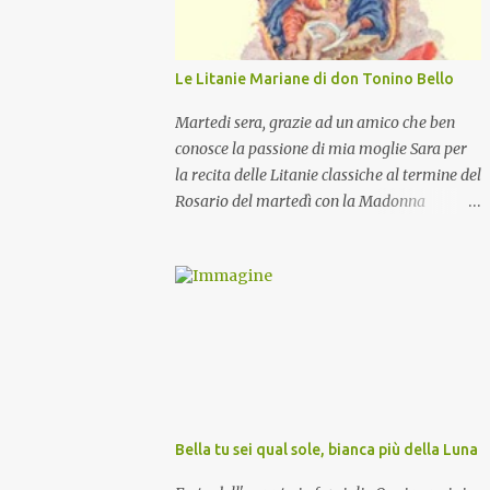
Le Litanie Mariane di don Tonino Bello
Martedi sera, grazie ad un amico che ben
conosce la passione di mia moglie Sara per
la recita delle Litanie classiche al termine del
Rosario del martedì con la Madonna
Pellegrina, abbiamo recitato delle
particolari e molto belle Litanie Mariane
ritmate sulle invocazioni del Vescovo don
Tonino Bello. Sicuramente le conoscete ma
ve le riporto per la gioia vostra e per la
condivisione nella preghiera.
Bella tu sei qual sole, bianca più della Luna