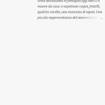
Festa dell'assunta in famiglia.Oggi non ci si
muove da casa: ci aspettano cugini, fratelli,
qualche sorella, una manciata di nipoti. Una
piccola rappresentanza del numero totale
ma comunque ben distribuita per
provenienza di sangue e di regione. A casa ci
aspettano anche le originali olive ascolane.