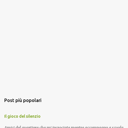
Post più popolari
Il gioco del silenzio
Amici del quartiere che mi incrociate mentre accompagno a scuola