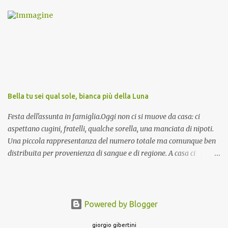
ma ve le riporto per la gioia vostra e per la condivisione nella
preghiera.
Bella tu sei qual sole, bianca più della Luna
Festa dell'assunta in famiglia.Oggi non ci si muove da casa: ci
aspettano cugini, fratelli, qualche sorella, una manciata di nipoti.
Una piccola rappresentanza del numero totale ma comunque ben
distribuita per provenienza di sangue e di regione. A casa ci
aspettano anche le originali olive ascolane.
Powered by Blogger
giorgio gibertini