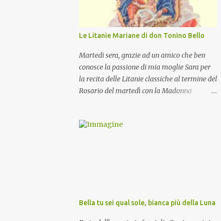
Le Litanie Mariane di don Tonino Bello
Martedi sera, grazie ad un amico che ben
conosce la passione di mia moglie Sara per
la recita delle Litanie classiche al termine del
Rosario del martedì con la Madonna
Pellegrina, abbiamo recitato delle
particolari e molto belle Litanie Mariane
ritmate sulle invocazioni del Vescovo don
Tonino Bello. Sicuramente le conoscete ma
ve le riporto per la gioia vostra e per la
condivisione nella preghiera.
Bella tu sei qual sole, bianca più della Luna