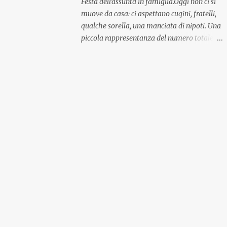
Festa dell'assunta in famiglia.Oggi non ci si
muove da casa: ci aspettano cugini, fratelli,
qualche sorella, una manciata di nipoti. Una
piccola rappresentanza del numero totale
ma comunque ben distribuita per
provenienza di sangue e di regione. A casa ci
aspettano anche le originali olive ascolane.