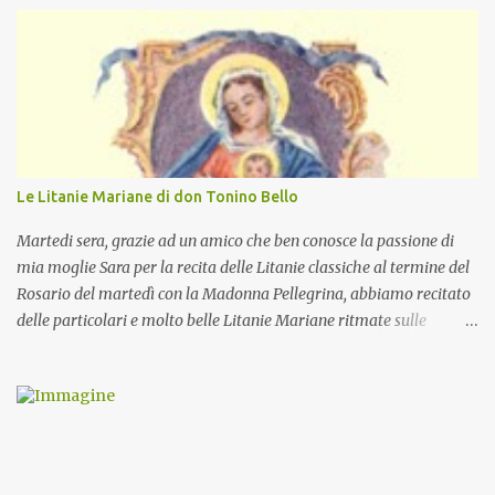
Le Litanie Mariane di don Tonino Bello
Martedi sera, grazie ad un amico che ben conosce la passione di
mia moglie Sara per la recita delle Litanie classiche al termine del
Rosario del martedì con la Madonna Pellegrina, abbiamo recitato
delle particolari e molto belle Litanie Mariane ritmate sulle
invocazioni del Vescovo don Tonino Bello. Sicuramente le conoscete
ma ve le riporto per la gioia vostra e per la condivisione nella
preghiera.