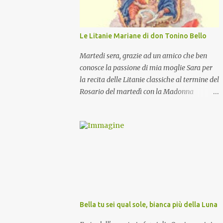
Le Litanie Mariane di don Tonino Bello
Martedi sera, grazie ad un amico che ben
conosce la passione di mia moglie Sara per
la recita delle Litanie classiche al termine del
Rosario del martedì con la Madonna
Pellegrina, abbiamo recitato delle
particolari e molto belle Litanie Mariane
ritmate sulle invocazioni del Vescovo don
Tonino Bello. Sicuramente le conoscete ma
ve le riporto per la gioia vostra e per la
condivisione nella preghiera.
Bella tu sei qual sole, bianca più della Luna