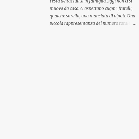
Festa dell'assunta in famiglia.Oggi non ci si
muove da casa: ci aspettano cugini, fratelli,
qualche sorella, una manciata di nipoti. Una
piccola rappresentanza del numero totale
ma comunque ben distribuita per
provenienza di sangue e di regione. A casa ci
aspettano anche le originali olive ascolane.