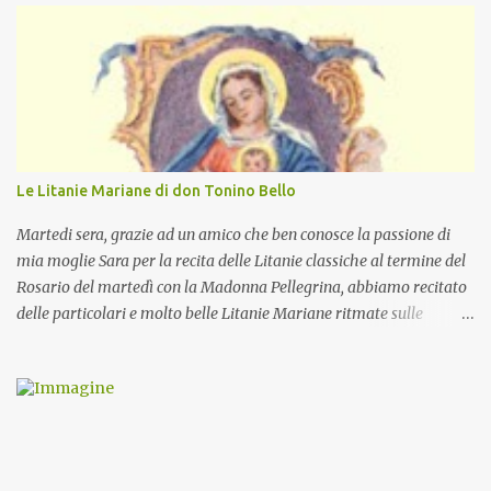
Le Litanie Mariane di don Tonino Bello
Martedi sera, grazie ad un amico che ben conosce la passione di
mia moglie Sara per la recita delle Litanie classiche al termine del
Rosario del martedì con la Madonna Pellegrina, abbiamo recitato
delle particolari e molto belle Litanie Mariane ritmate sulle
invocazioni del Vescovo don Tonino Bello. Sicuramente le conoscete
ma ve le riporto per la gioia vostra e per la condivisione nella
preghiera.