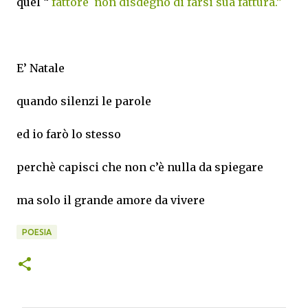
quel “
fattore
non disdegnò di farsi sua fattura.”
E’ Natale
quando silenzi le parole
ed io farò lo stesso
perchè capisci che non c’è nulla da spiegare
ma solo il grande amore da vivere
POESIA