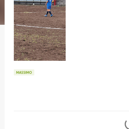
MASSIMO
C
o