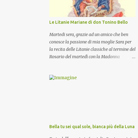
Le Litanie Mariane di don Tonino Bello
Martedi sera, grazie ad un amico che ben
conosce la passione di mia moglie Sara per
la recita delle Litanie classiche al termine del
Rosario del martedì con la Madonna
Pellegrina, abbiamo recitato delle
particolari e molto belle Litanie Mariane
ritmate sulle invocazioni del Vescovo don
Tonino Bello. Sicuramente le conoscete ma
ve le riporto per la gioia vostra e per la
condivisione nella preghiera.
Bella tu sei qual sole, bianca più della Luna