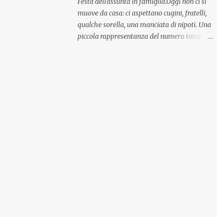
Festa dell'assunta in famiglia.Oggi non ci si
muove da casa: ci aspettano cugini, fratelli,
qualche sorella, una manciata di nipoti. Una
piccola rappresentanza del numero totale
ma comunque ben distribuita per
provenienza di sangue e di regione. A casa ci
aspettano anche le originali olive ascolane.