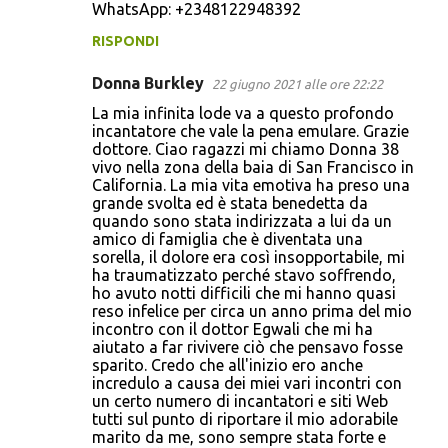
WhatsApp: +2348122948392
RISPONDI
Donna Burkley
22 giugno 2021 alle ore 22:22
La mia infinita lode va a questo profondo
incantatore che vale la pena emulare. Grazie
dottore. Ciao ragazzi mi chiamo Donna 38
vivo nella zona della baia di San Francisco in
California. La mia vita emotiva ha preso una
grande svolta ed è stata benedetta da
quando sono stata indirizzata a lui da un
amico di famiglia che è diventata una
sorella, il dolore era così insopportabile, mi
ha traumatizzato perché stavo soffrendo,
ho avuto notti difficili che mi hanno quasi
reso infelice per circa un anno prima del mio
incontro con il dottor Egwali che mi ha
aiutato a far rivivere ciò che pensavo fosse
sparito. Credo che all'inizio ero anche
incredulo a causa dei miei vari incontri con
un certo numero di incantatori e siti Web
tutti sul punto di riportare il mio adorabile
marito da me, sono sempre stata forte e