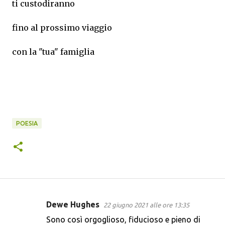
ti custodiranno
fino al prossimo viaggio
con la "tua" famiglia
POESIA
Dewe Hughes
22 giugno 2021 alle ore 13:35
C
Sono così orgoglioso, fiducioso e pieno di