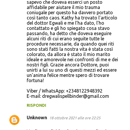
sapevo che doveva esserci un posto
affidabile per aiutare il mio trauma
coniugale per questo ha davvero portato
così tanto caos. Kathy ha trovato l'articolo
del dottor Egwali e me l'ha dato, l'ho
contattato e gli ho spiegato cosa stavo
passando, ha detto che doveva eseguire
alcuni riti di cui erano seguite tutte le
procedure necessarie, da quando quei riti
sono stati fatti la nostra vita è stata così
colorato, da allora è stato il mio marito
ideale e amorevole nei confronti di me e dei
nostri figli. Grazie ancora Dottore, puoi
unirti a lui su uno di questi mezzi ed essere
un'anima felice mentre spero di trovare
fortuna!
Viber / WhatsApp: +2348122948392
E-mail: dregwalispellbinder@gmail.com
RISPONDI
Unknown
18 ottobre 2021 alle ore 22:25