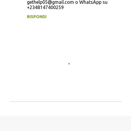
gethelp05@gmail.com o WhatsApp su
+2348147400259
RISPONDI
P
o
s
t