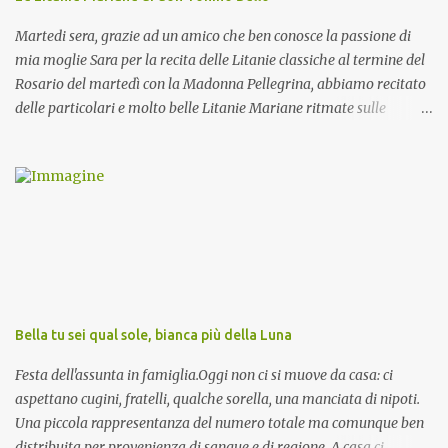
Martedi sera, grazie ad un amico che ben conosce la passione di
mia moglie Sara per la recita delle Litanie classiche al termine del
Rosario del martedì con la Madonna Pellegrina, abbiamo recitato
delle particolari e molto belle Litanie Mariane ritmate sulle
invocazioni del Vescovo don Tonino Bello. Sicuramente le conoscete
ma ve le riporto per la gioia vostra e per la condivisione nella
preghiera.
Bella tu sei qual sole, bianca più della Luna
Festa dell'assunta in famiglia.Oggi non ci si muove da casa: ci
aspettano cugini, fratelli, qualche sorella, una manciata di nipoti.
Una piccola rappresentanza del numero totale ma comunque ben
distribuita per provenienza di sangue e di regione. A casa ci