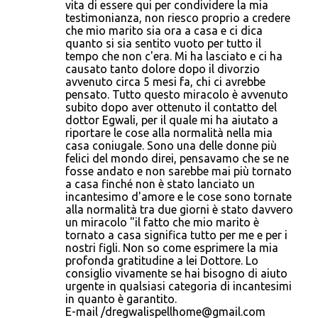
o
vita di essere qui per condividere la mia
testimonianza, non riesco proprio a credere
m
che mio marito sia ora a casa e ci dica
m
quanto si sia sentito vuoto per tutto il
tempo che non c'era. Mi ha lasciato e ci ha
e
causato tanto dolore dopo il divorzio
n
avvenuto circa 5 mesi fa, chi ci avrebbe
pensato. Tutto questo miracolo è avvenuto
t
subito dopo aver ottenuto il contatto del
i
dottor Egwali, per il quale mi ha aiutato a
riportare le cose alla normalità nella mia
casa coniugale. Sono una delle donne più
felici del mondo direi, pensavamo che se ne
fosse andato e non sarebbe mai più tornato
a casa finché non è stato lanciato un
incantesimo d'amore e le cose sono tornate
alla normalità tra due giorni è stato davvero
un miracolo "il fatto che mio marito è
tornato a casa significa tutto per me e per i
nostri figli. Non so come esprimere la mia
profonda gratitudine a lei Dottore. Lo
consiglio vivamente se hai bisogno di aiuto
urgente in qualsiasi categoria di incantesimi
in quanto è garantito.
E-mail /dregwalispellhome@gmail.com