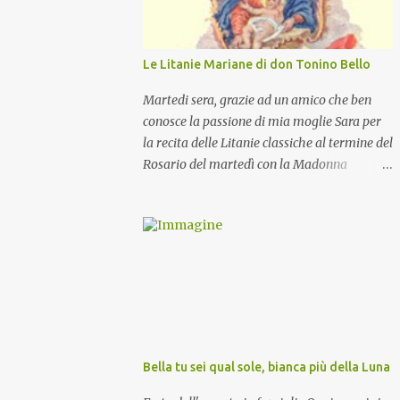
Le Litanie Mariane di don Tonino Bello
Martedi sera, grazie ad un amico che ben
conosce la passione di mia moglie Sara per
la recita delle Litanie classiche al termine del
Rosario del martedì con la Madonna
Pellegrina, abbiamo recitato delle
particolari e molto belle Litanie Mariane
ritmate sulle invocazioni del Vescovo don
Tonino Bello. Sicuramente le conoscete ma
ve le riporto per la gioia vostra e per la
condivisione nella preghiera.
Bella tu sei qual sole, bianca più della Luna