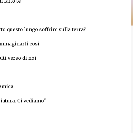
 fatto te
to questo lungo soffrire sulla terra?
immaginarti così
olti verso di noi
a amica
iatura. Ci vediamo"