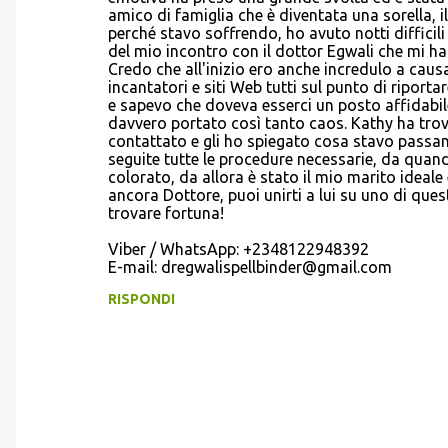
amico di famiglia che è diventata una sorella, 
perché stavo soffrendo, ho avuto notti difficil
del mio incontro con il dottor Egwali che mi ha 
Credo che all'inizio ero anche incredulo a caus
incantatori e siti Web tutti sul punto di riport
e sapevo che doveva esserci un posto affidabil
davvero portato così tanto caos. Kathy ha trova
contattato e gli ho spiegato cosa stavo passand
seguite tutte le procedure necessarie, da quando 
colorato, da allora è stato il mio marito ideale 
ancora Dottore, puoi unirti a lui su uno di que
trovare fortuna!
Viber / WhatsApp: +2348122948392
E-mail: dregwalispellbinder@gmail.com
RISPONDI