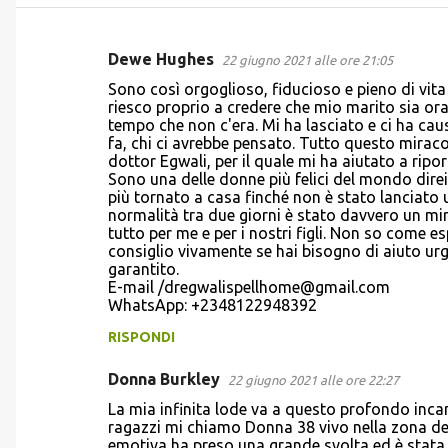
Dewe Hughes
22 giugno 2021 alle ore 21:05
C
Sono così orgoglioso, fiducioso e pieno di vita
o
riesco proprio a credere che mio marito sia ora 
tempo che non c'era. Mi ha lasciato e ci ha cau
m
fa, chi ci avrebbe pensato. Tutto questo mirac
m
dottor Egwali, per il quale mi ha aiutato a ripo
Sono una delle donne più felici del mondo dir
e
più tornato a casa finché non è stato lanciato
n
normalità tra due giorni è stato davvero un mir
tutto per me e per i nostri figli. Non so come e
t
consiglio vivamente se hai bisogno di aiuto urg
i
garantito.
E-mail /dregwalispellhome@gmail.com
WhatsApp: +2348122948392
RISPONDI
Donna Burkley
22 giugno 2021 alle ore 22:27
La mia infinita lode va a questo profondo incan
ragazzi mi chiamo Donna 38 vivo nella zona dell
emotiva ha preso una grande svolta ed è stata