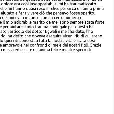
il dolore era così insopportabile, mi ha traumatizzato
i che mi hanno quasi reso infelice per circa un anno prima
aiutato a far rivivere ciò che pensavo fosse sparito.
a dei miei vari incontri con un certo numero di
are il mio adorabile marito da me, sono sempre stata forte
e per aiutare il mio trauma coniugale per questo ha
to l'articolo del dottor Egwali e me l'ha dato, l'ho
o, ha detto che doveva eseguire alcuni riti di cui erano
quei riti sono stati fatti la nostra vita è stata così
e amorevole nei confronti di me e dei nostri figli. Grazie
sti mezzi ed essere un'anima felice mentre spero di