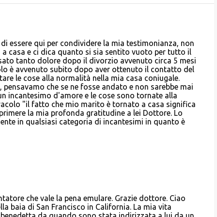
 di essere qui per condividere la mia testimonianza, non
a casa e ci dica quanto si sia sentito vuoto per tutto il
sato tanto dolore dopo il divorzio avvenuto circa 5 mesi
olo è avvenuto subito dopo aver ottenuto il contatto del
rtare le cose alla normalità nella mia casa coniugale.
ei, pensavamo che se ne fosse andato e non sarebbe mai
 un incantesimo d'amore e le cose sono tornate alla
acolo "il fatto che mio marito è tornato a casa significa
sprimere la mia profonda gratitudine a lei Dottore. Lo
ente in qualsiasi categoria di incantesimi in quanto è
tatore che vale la pena emulare. Grazie dottore. Ciao
a baia di San Francisco in California. La mia vita
 benedetta da quando sono stata indirizzata a lui da un