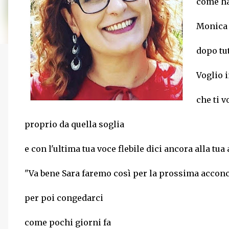
come hai
Monica
dopo tut
Voglio 
che ti v
proprio da quella soglia
e con l'ultima tua voce flebile dici ancora alla tu
"Va bene Sara faremo così per la prossima acconc
per poi congedarci
come pochi giorni fa