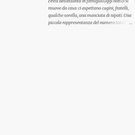
Festa dell'assunta in famiglia.Oggi non ci si
muove da casa: ci aspettano cugini, fratelli,
qualche sorella, una manciata di nipoti. Una
piccola rappresentanza del numero totale
ma comunque ben distribuita per
provenienza di sangue e di regione. A casa ci
aspettano anche le originali olive ascolane.