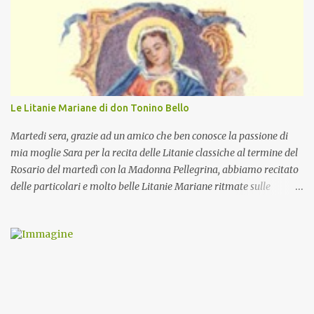
Le Litanie Mariane di don Tonino Bello
Martedi sera, grazie ad un amico che ben conosce la passione di
mia moglie Sara per la recita delle Litanie classiche al termine del
Rosario del martedì con la Madonna Pellegrina, abbiamo recitato
delle particolari e molto belle Litanie Mariane ritmate sulle
invocazioni del Vescovo don Tonino Bello. Sicuramente le conoscete
ma ve le riporto per la gioia vostra e per la condivisione nella
preghiera.