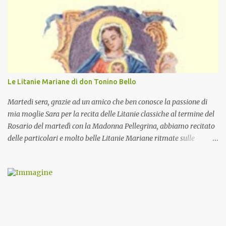
Le Litanie Mariane di don Tonino Bello
Martedi sera, grazie ad un amico che ben conosce la passione di
mia moglie Sara per la recita delle Litanie classiche al termine del
Rosario del martedì con la Madonna Pellegrina, abbiamo recitato
delle particolari e molto belle Litanie Mariane ritmate sulle
invocazioni del Vescovo don Tonino Bello. Sicuramente le conoscete
ma ve le riporto per la gioia vostra e per la condivisione nella
preghiera.