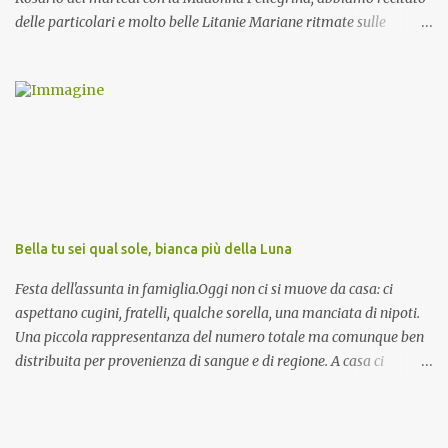
delle particolari e molto belle Litanie Mariane ritmate sulle
invocazioni del Vescovo don Tonino Bello. Sicuramente le conoscete
ma ve le riporto per la gioia vostra e per la condivisione nella
preghiera.
Bella tu sei qual sole, bianca più della Luna
Festa dell'assunta in famiglia.Oggi non ci si muove da casa: ci
aspettano cugini, fratelli, qualche sorella, una manciata di nipoti.
Una piccola rappresentanza del numero totale ma comunque ben
distribuita per provenienza di sangue e di regione. A casa ci
aspettano anche le originali olive ascolane.