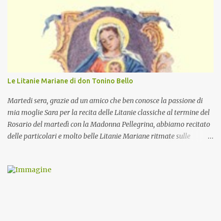
Le Litanie Mariane di don Tonino Bello
Martedi sera, grazie ad un amico che ben conosce la passione di
mia moglie Sara per la recita delle Litanie classiche al termine del
Rosario del martedì con la Madonna Pellegrina, abbiamo recitato
delle particolari e molto belle Litanie Mariane ritmate sulle
invocazioni del Vescovo don Tonino Bello. Sicuramente le conoscete
ma ve le riporto per la gioia vostra e per la condivisione nella
preghiera.