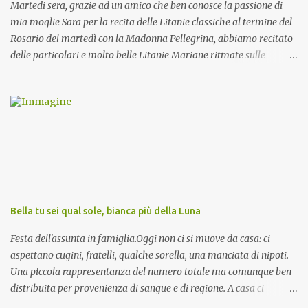
Martedi sera, grazie ad un amico che ben conosce la passione di
mia moglie Sara per la recita delle Litanie classiche al termine del
Rosario del martedì con la Madonna Pellegrina, abbiamo recitato
delle particolari e molto belle Litanie Mariane ritmate sulle
invocazioni del Vescovo don Tonino Bello. Sicuramente le conoscete
ma ve le riporto per la gioia vostra e per la condivisione nella
preghiera.
Bella tu sei qual sole, bianca più della Luna
Festa dell'assunta in famiglia.Oggi non ci si muove da casa: ci
aspettano cugini, fratelli, qualche sorella, una manciata di nipoti.
Una piccola rappresentanza del numero totale ma comunque ben
distribuita per provenienza di sangue e di regione. A casa ci
aspettano anche le originali olive ascolane.