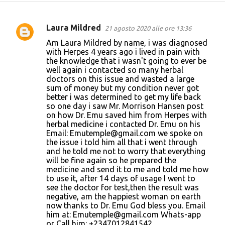
Laura Mildred
21 agosto 2020 alle ore 13:36
C
Am Laura Mildred by name, i was diagnosed
o
with Herpes 4 years ago i lived in pain with
the knowledge that i wasn't going to ever be
m
well again i contacted so many herbal
m
doctors on this issue and wasted a large
sum of money but my condition never got
e
better i was determined to get my life back
n
so one day i saw Mr. Morrison Hansen post
on how Dr. Emu saved him from Herpes with
t
herbal medicine i contacted Dr. Emu on his
i
Email: Emutemple@gmail.com we spoke on
the issue i told him all that i went through
and he told me not to worry that everything
will be fine again so he prepared the
medicine and send it to me and told me how
to use it, after 14 days of usage I went to
see the doctor for test,then the result was
negative, am the happiest woman on earth
now thanks to Dr. Emu God bless you. Email
him at: Emutemple@gmail.com Whats-app
or Call him: +2347012841542